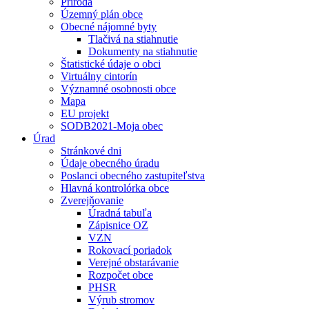
Príroda
Územný plán obce
Obecné nájomné byty
Tlačivá na stiahnutie
Dokumenty na stiahnutie
Štatistické údaje o obci
Virtuálny cintorín
Významné osobnosti obce
Mapa
EU projekt
SODB2021-Moja obec
Úrad
Stránkové dni
Údaje obecného úradu
Poslanci obecného zastupiteľstva
Hlavná kontrolórka obce
Zverejňovanie
Úradná tabuľa
Zápisnice OZ
VZN
Rokovací poriadok
Verejné obstarávanie
Rozpočet obce
PHSR
Výrub stromov