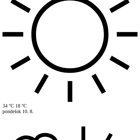
34 °C
18 °C
pondelok
10. 8.