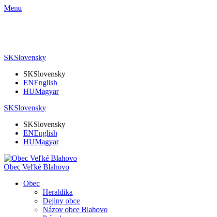
Menu
SK
Slovensky
SK
Slovensky
EN
English
HU
Magyar
SK
Slovensky
SK
Slovensky
EN
English
HU
Magyar
Obec Veľké Blahovo
Obec
Heraldika
Dejiny obce
Názov obce Blahovo