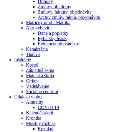
Dohody
Zmluvy ob. domy
Zmluvy, faktúry, objednávky
Archív zmlúv, faktúr, objednávok
Matričný úrad - Matrika
Ako vybaviť
Dane a poplatky
Rybársky lístok
Evidencia obyvateľov
Kanalizácia
Tlačivá
Inštitúcie
Kostol
Základná škola
Materská škola
Cirkev
Vzdelávanie
Sociálne centrum
Udalosti v obci
Aktuality
COVID 19
Kalendár akcií
Kronika
Miestny rozhlas
Rozhlas