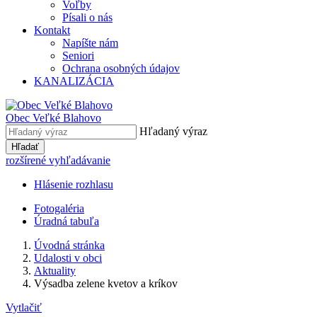
Voľby
Písali o nás
Kontakt
Napíšte nám
Seniori
Ochrana osobných údajov
KANALIZÁCIA
Obec Veľké Blahovo
Hľadaný výraz
Hľadať
rozšírené vyhľadávanie
Hlásenie rozhlasu
Fotogaléria
Úradná tabuľa
Úvodná stránka
Udalosti v obci
Aktuality
Výsadba zelene kvetov a kríkov
Vytlačiť