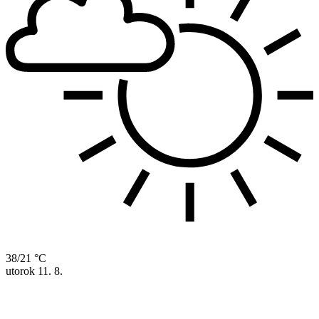
38/21 °C
utorok
11. 8.