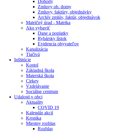
Dohody
Zmluvy ob. domy
Zmluvy, faktúry, objednávky
Archív zmlúv, faktúr, objednávok
Matričný úrad - Matrika
Ako vybaviť
Dane a poplatky
Rybársky lístok
Evidencia obyvateľov
Kanalizácia
Tlačivá
Inštitúcie
Kostol
Základná škola
Materská škola
Cirkev
Vzdelávanie
Sociálne centrum
Udalosti v obci
Aktuality
COVID 19
Kalendár akcií
Kronika
Miestny rozhlas
Rozhlas