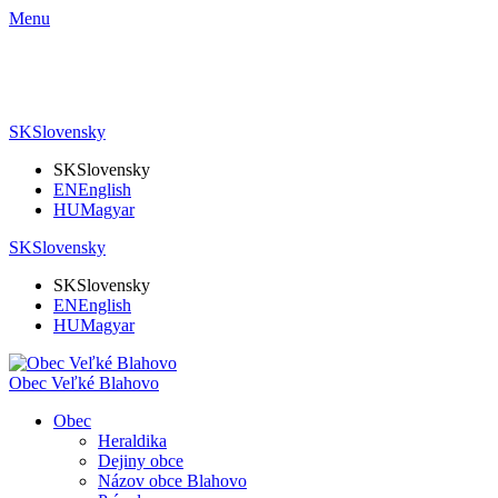
Menu
SK
Slovensky
SK
Slovensky
EN
English
HU
Magyar
SK
Slovensky
SK
Slovensky
EN
English
HU
Magyar
Obec Veľké Blahovo
Obec
Heraldika
Dejiny obce
Názov obce Blahovo