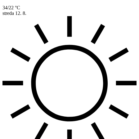
34/22 °C
streda
12. 8.