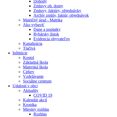
Dohody
Zmluvy ob. domy
Zmluvy, faktúry, objednávky
Archív zmlúv, faktúr, objednávok
Matričný úrad - Matrika
Ako vybaviť
Dane a poplatky
Rybársky lístok
Evidencia obyvateľov
Kanalizácia
Tlačivá
Inštitúcie
Kostol
Základná škola
Materská škola
Cirkev
Vzdelávanie
Sociálne centrum
Udalosti v obci
Aktuality
COVID 19
Kalendár akcií
Kronika
Miestny rozhlas
Rozhlas