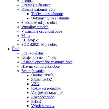
Príroda
Územný plán obce
Obecné nájomné byty
Tlačivá na stiahnutie
Dokumenty na stiahnutie
Štatistické údaje o obci
Virtuálny cintorín
Významné osobnosti obce
Mapa
EU projekt
SODB2021-Moja obec
Úrad
Stránkové dni
Údaje obecného úradu
Poslanci obecného zastupiteľstva
Hlavná kontrolórka obce
Zverejňovanie
Úradná tabuľa
Zápisnice OZ
VZN
Rokovací poriadok
Verejné obstarávanie
Rozpočet obce
PHSR
Výrub stromov