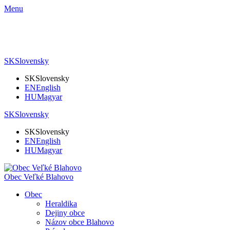
Menu
SK
Slovensky
SK
Slovensky
EN
English
HU
Magyar
SK
Slovensky
SK
Slovensky
EN
English
HU
Magyar
Obec Veľké Blahovo
Obec
Heraldika
Dejiny obce
Názov obce Blahovo