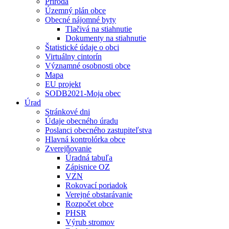
Príroda
Územný plán obce
Obecné nájomné byty
Tlačivá na stiahnutie
Dokumenty na stiahnutie
Štatistické údaje o obci
Virtuálny cintorín
Významné osobnosti obce
Mapa
EU projekt
SODB2021-Moja obec
Úrad
Stránkové dni
Údaje obecného úradu
Poslanci obecného zastupiteľstva
Hlavná kontrolórka obce
Zverejňovanie
Úradná tabuľa
Zápisnice OZ
VZN
Rokovací poriadok
Verejné obstarávanie
Rozpočet obce
PHSR
Výrub stromov