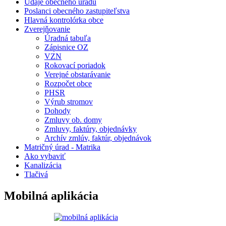
Údaje obecného úradu
Poslanci obecného zastupiteľstva
Hlavná kontrolórka obce
Zverejňovanie
Úradná tabuľa
Zápisnice OZ
VZN
Rokovací poriadok
Verejné obstarávanie
Rozpočet obce
PHSR
Výrub stromov
Dohody
Zmluvy ob. domy
Zmluvy, faktúry, objednávky
Archív zmlúv, faktúr, objednávok
Matričný úrad - Matrika
Ako vybaviť
Kanalizácia
Tlačivá
Mobilná aplikácia