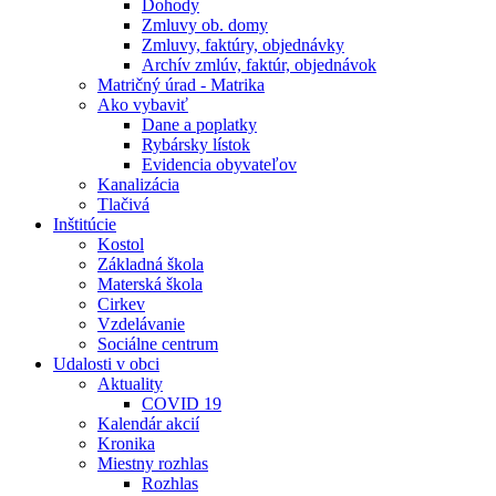
Dohody
Zmluvy ob. domy
Zmluvy, faktúry, objednávky
Archív zmlúv, faktúr, objednávok
Matričný úrad - Matrika
Ako vybaviť
Dane a poplatky
Rybársky lístok
Evidencia obyvateľov
Kanalizácia
Tlačivá
Inštitúcie
Kostol
Základná škola
Materská škola
Cirkev
Vzdelávanie
Sociálne centrum
Udalosti v obci
Aktuality
COVID 19
Kalendár akcií
Kronika
Miestny rozhlas
Rozhlas