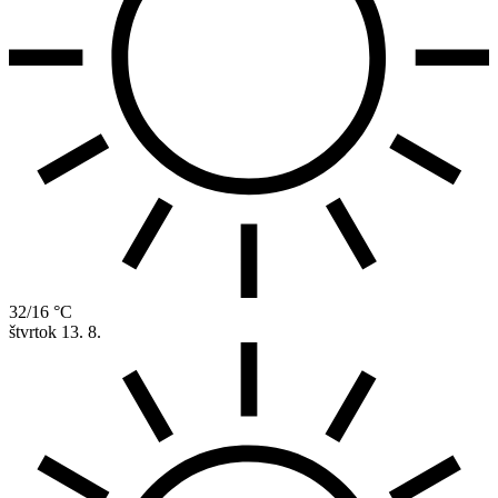
32/16 °C
štvrtok
13. 8.