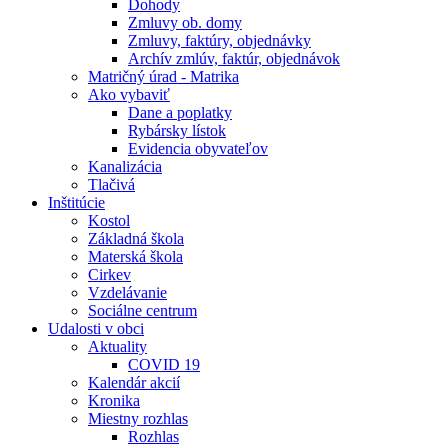
Dohody
Zmluvy ob. domy
Zmluvy, faktúry, objednávky
Archív zmlúv, faktúr, objednávok
Matričný úrad - Matrika
Ako vybaviť
Dane a poplatky
Rybársky lístok
Evidencia obyvateľov
Kanalizácia
Tlačivá
Inštitúcie
Kostol
Základná škola
Materská škola
Cirkev
Vzdelávanie
Sociálne centrum
Udalosti v obci
Aktuality
COVID 19
Kalendár akcií
Kronika
Miestny rozhlas
Rozhlas