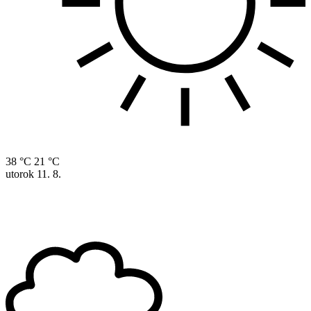
38 °C
21 °C
utorok
11. 8.