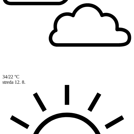
34/22 °C
streda
12. 8.