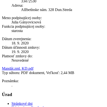
33472530
Adresa:
Alžbetínske nám. 328 Dun.Streda
Meno podpisujúcej osoby:
Julia Gányovicsová
Funkcia podpisujúcej osoby:
starosta
Dátum zverejnenia:
18. 9. 2020
Dátum účinnosti zmluvy:
19. 9. 2020
Platnosť zmluvy do:
Neuvedené
Mandát.zml. KD.pdf
Typ súboru: PDF dokument, Veľkosť: 2,44 MB
Poznámka:
.
Úrad
Stránkové dni