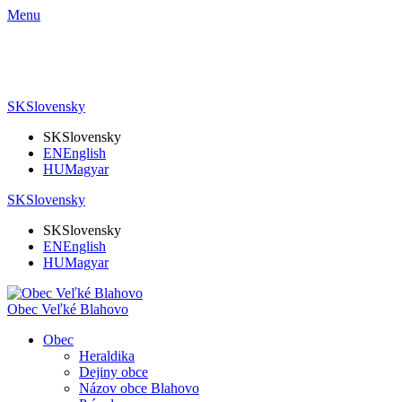
Menu
SK
Slovensky
SK
Slovensky
EN
English
HU
Magyar
SK
Slovensky
SK
Slovensky
EN
English
HU
Magyar
Obec Veľké Blahovo
Obec
Heraldika
Dejiny obce
Názov obce Blahovo