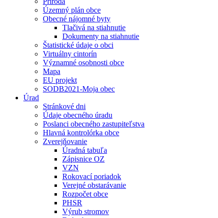
Príroda
Územný plán obce
Obecné nájomné byty
Tlačivá na stiahnutie
Dokumenty na stiahnutie
Štatistické údaje o obci
Virtuálny cintorín
Významné osobnosti obce
Mapa
EU projekt
SODB2021-Moja obec
Úrad
Stránkové dni
Údaje obecného úradu
Poslanci obecného zastupiteľstva
Hlavná kontrolórka obce
Zverejňovanie
Úradná tabuľa
Zápisnice OZ
VZN
Rokovací poriadok
Verejné obstarávanie
Rozpočet obce
PHSR
Výrub stromov