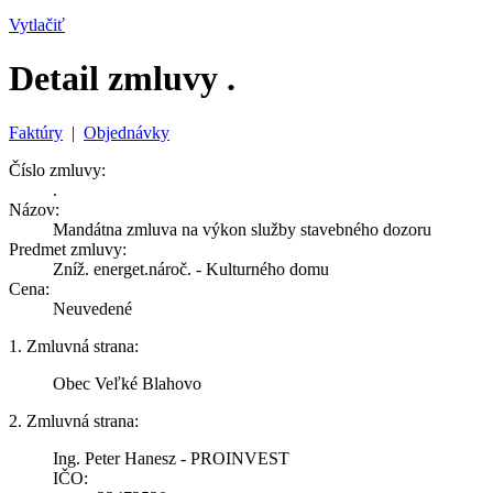
Vytlačiť
Detail zmluvy .
Faktúry
|
Objednávky
Číslo zmluvy:
.
Názov:
Mandátna zmluva na výkon služby stavebného dozoru
Predmet zmluvy:
Zníž. energet.nároč. - Kulturného domu
Cena:
Neuvedené
1. Zmluvná strana:
Obec Veľké Blahovo
2. Zmluvná strana:
Ing. Peter Hanesz - PROINVEST
IČO: