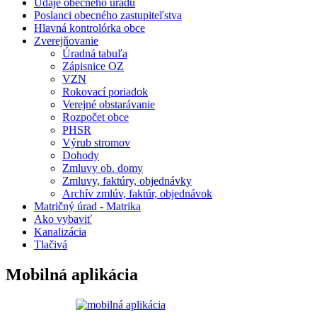
Údaje obecného úradu
Poslanci obecného zastupiteľstva
Hlavná kontrolórka obce
Zverejňovanie
Úradná tabuľa
Zápisnice OZ
VZN
Rokovací poriadok
Verejné obstarávanie
Rozpočet obce
PHSR
Výrub stromov
Dohody
Zmluvy ob. domy
Zmluvy, faktúry, objednávky
Archív zmlúv, faktúr, objednávok
Matričný úrad - Matrika
Ako vybaviť
Kanalizácia
Tlačivá
Mobilná aplikácia