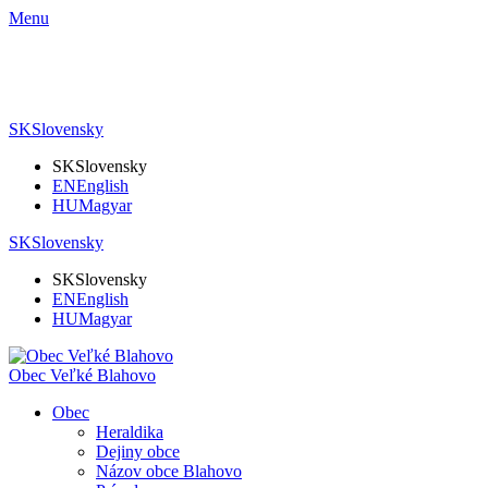
Menu
SK
Slovensky
SK
Slovensky
EN
English
HU
Magyar
SK
Slovensky
SK
Slovensky
EN
English
HU
Magyar
Obec Veľké Blahovo
Obec
Heraldika
Dejiny obce
Názov obce Blahovo