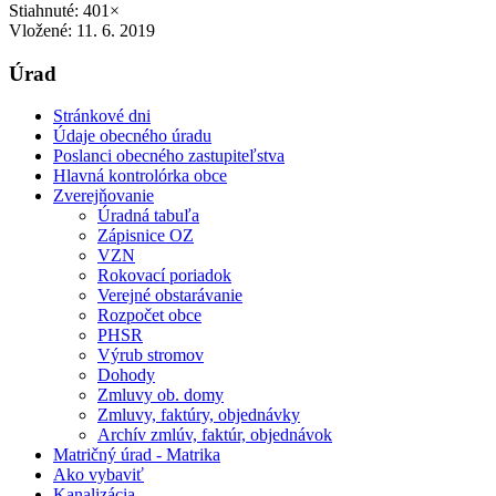
Stiahnuté: 401×
Vložené:
11. 6. 2019
Úrad
Stránkové dni
Údaje obecného úradu
Poslanci obecného zastupiteľstva
Hlavná kontrolórka obce
Zverejňovanie
Úradná tabuľa
Zápisnice OZ
VZN
Rokovací poriadok
Verejné obstarávanie
Rozpočet obce
PHSR
Výrub stromov
Dohody
Zmluvy ob. domy
Zmluvy, faktúry, objednávky
Archív zmlúv, faktúr, objednávok
Matričný úrad - Matrika
Ako vybaviť
Kanalizácia