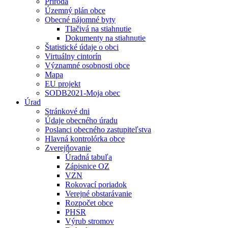
Príroda
Územný plán obce
Obecné nájomné byty
Tlačivá na stiahnutie
Dokumenty na stiahnutie
Štatistické údaje o obci
Virtuálny cintorín
Významné osobnosti obce
Mapa
EU projekt
SODB2021-Moja obec
Úrad
Stránkové dni
Údaje obecného úradu
Poslanci obecného zastupiteľstva
Hlavná kontrolórka obce
Zverejňovanie
Úradná tabuľa
Zápisnice OZ
VZN
Rokovací poriadok
Verejné obstarávanie
Rozpočet obce
PHSR
Výrub stromov