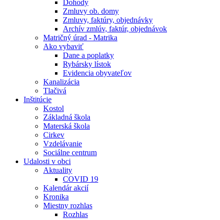
Dohody
Zmluvy ob. domy
Zmluvy, faktúry, objednávky
Archív zmlúv, faktúr, objednávok
Matričný úrad - Matrika
Ako vybaviť
Dane a poplatky
Rybársky lístok
Evidencia obyvateľov
Kanalizácia
Tlačivá
Inštitúcie
Kostol
Základná škola
Materská škola
Cirkev
Vzdelávanie
Sociálne centrum
Udalosti v obci
Aktuality
COVID 19
Kalendár akcií
Kronika
Miestny rozhlas
Rozhlas